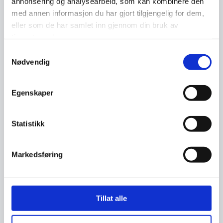
annonsering og analysearbeid, som kan kombinere den
med annen informasjon du har gjort tilgjengelig for dem,
eller som de har samlet inn gjennom din bruk av
tjenestene deres.
Samtykkevalg
Nødvendig
Egenskaper
Statistikk
Markedsføring
Slik sletter du deg fra Facebook
Facebook er verdens største
nettsamfunn, med rundt tre milliarder
Tillat alle
aktive brukere på verdensbasis. Sl…