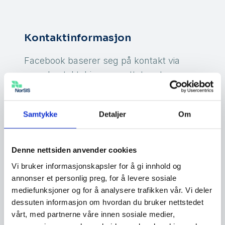
Kontaktinformasjon
Facebook baserer seg på kontakt via
egne kontaktskjemaer rettet mot
spesifikke problemer. Det er ikke mulig å
kontakte Facebook via e-post eller
Samtykke
Detaljer
Om
telefon.
Kontaktskjema
Denne nettsiden anvender cookies
Sletteside
Vi bruker informasjonskapsler for å gi innhold og
annonser et personlig preg, for å levere sosiale
mediefunksjoner og for å analysere trafikken vår. Vi deler
dessuten informasjon om hvordan du bruker nettstedet
Andre veiledninger
vårt, med partnerne våre innen sosiale medier,