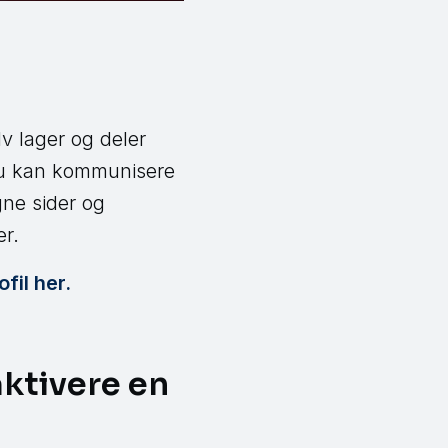
v lager og deler
 du kan kommunisere
gne sider og
er.
fil her.
aktivere en