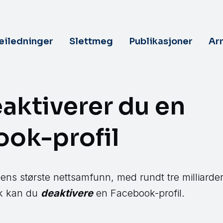
veiledninger
Slettmeg
Publikasjoner
Ar
eaktiverer du en
ok-profil
ns største nettsamfunn, med rundt tre milliarder
ik kan du
deaktiver
e
en Facebook-profil.