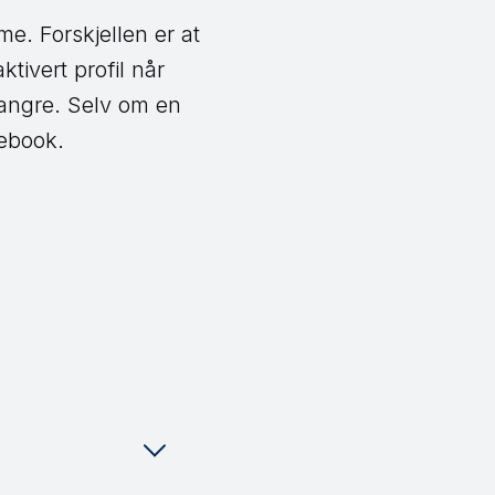
me. Forskjellen er at
tivert profil når
å angre. Selv om en
cebook.