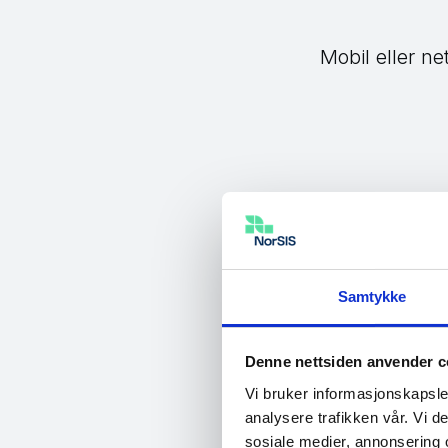
Mobil eller net
Kontaktinfo
Facebook basere
problemer. Det e
Samtykke
Kontaktskjema
Denne nettsiden anvender c
Sletteside
Vi bruker informasjonskapsler
analysere trafikken vår. Vi 
sosiale medier, annonsering 