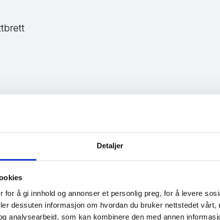
tbrett
rmasjon
r seg på kontakt via egne kontaktskjemaer rettet mot
r ikke mulig å kontakte Facebook via e-post eller tele
Detaljer
ookies
 for å gi innhold og annonser et personlig preg, for å levere sos
deler dessuten informasjon om hvordan du bruker nettstedet vårt,
og analysearbeid, som kan kombinere den med annen informasjon d