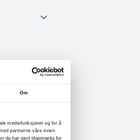
 spesifikke
fon.
Om
iale mediefunksjoner og for å
 med partnerne våre innen
u har gjort tilgjengelig for