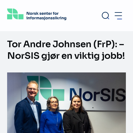
Hopp
til
hovedinnhold
Tor Andre Johnsen (FrP): –
NorSIS gjør en viktig jobb!