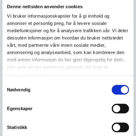
Denne nettsiden anvender cookies
Vi bruker informasjonskapsler for å gi innhold og
annonser et personlig preg, for å levere sosiale
mediefunksjoner og for å analysere trafikken vår. Vi deler
dessuten informasjon om hvordan du bruker nettstedet
Politikerne fikk en orientering om NorSIS av konstituert leder i
vårt, med partnerne våre innen sosiale medier,
NorSIS, Karoline Tømte.
annonsering og analysearbeid, som kan kombinere den
med annen informasjon du har gjort tilgjengelig for dem,
eller som de har samlet inn gjennom din bruk av
Økt behov for hjelp
tjenestene deres.
Så langt i 2022 har NorSIS håndtert rundt 7500
Samtykkevalg
Nødvendig
henvendelser fra publikum.
–Vi erfarer at behovet for hjelp og veiledning
Egenskaper
hos befolkningen er økende. Av de 7500
sakene som har kommet inn til NorSIS hittil i år
Statistikk
er omtrent 6000 av disse digital førstehjelp