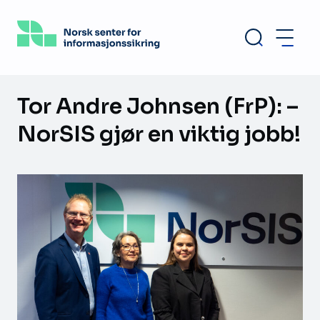
Hopp
til
hovedinnhold
Tor Andre Johnsen (FrP): –
NorSIS gjør en viktig jobb!