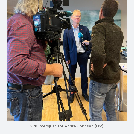
NRK intervjuet Tor André Johnsen (FrP).