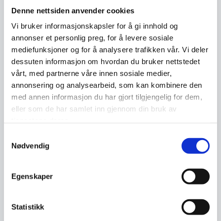
Denne nettsiden anvender cookies
Vi bruker informasjonskapsler for å gi innhold og
annonser et personlig preg, for å levere sosiale
mediefunksjoner og for å analysere trafikken vår. Vi deler
dessuten informasjon om hvordan du bruker nettstedet
Politikerne fikk en orientering om NorSIS av konstituert leder i
vårt, med partnerne våre innen sosiale medier,
NorSIS, Karoline Tømte.
annonsering og analysearbeid, som kan kombinere den
med annen informasjon du har gjort tilgjengelig for dem,
eller som de har samlet inn gjennom din bruk av
Økt behov for hjelp
tjenestene deres.
Så langt i 2022 har NorSIS håndtert rundt 7500
Samtykkevalg
Nødvendig
henvendelser fra publikum.
–Vi erfarer at behovet for hjelp og veiledning
Egenskaper
hos befolkningen er økende. Av de 7500
sakene som har kommet inn til NorSIS hittil i år
Statistikk
er omtrent 6000 av disse digital førstehjelp