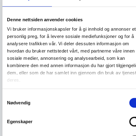
Har den merkenavn i nettadressen?
Svindlere på nett er blitt dyktige til å
Denne nettsiden anvender cookies
kopiere kjente merkenavn.
Vi bruker informasjonskapsler for å gi innhold og annonser et
personlig preg, for å levere sosiale mediefunksjoner og for å
Er det brukt produktnavn i nettadressen?
analysere trafikken vår. Vi deler dessuten informasjon om
Dette kan være et tegn på at nettstedet
hvordan du bruker nettstedet vårt, med partnerne våre innen
sosiale medier, annonsering og analysearbeid, som kan
er falskt. Generelt er det merkevaren
kombinere den med annen informasjon du har gjort tilgjengeli
som benyttes i nettadressene til
dem, eller som de har samlet inn gjennom din bruk av tjenes
butikker, ikke ulike produktnavn.
deres.
Har nettadressen til butikken
.no
eller
Samtykkevalg
.com
i nettadressen?
Nødvendig
Sjekk omdømmet til nettbutikken du vil
Egenskaper
handle fra. Hva er andres erfaring med