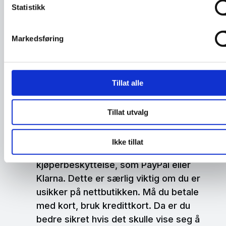
denne butikken?
Statistikk
Finnes det kontaktinfo til
Markedsføring
nettbutikken? Er det vanskelig å komme i
kontakt med butikken, ved at de ikke
oppgir kontaktinformasjon som
adresser, telefonnumre eller epost, men
Tillat alle
man må fylle ut et kontaktskjema, kan
det være et tegn på at butikken ikke er
Tillat utvalg
seriøs.
Ikke tillat
Bruk betalingsløsninger med
kjøperbeskyttelse, som PayPal eller
Klarna. Dette er særlig viktig om du er
usikker på nettbutikken. Må du betale
med kort, bruk kredittkort. Da er du
bedre sikret hvis det skulle vise seg å