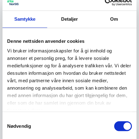
oversikt over alle aktiviteter/arrangementer
som foregår i oktober.
Samtykke
Detaljer
Om
Skal din virksomhet arrangere seminar,
konferanse eller lignende i forbindelse med
Denne nettsiden anvender cookies
Nasjonal sikkerhetsmåned? Du kan
enkelt
Vi bruker informasjonskapsler for å gi innhold og
registrerer aktiviteter selv
, så vil den bli med
annonser et personlig preg, for å levere sosiale
på vår aktivitetskalender. Dette gir deg bedre
mediefunksjoner og for å analysere trafikken vår. Vi deler
synlighet og økt interesse for aktiviteten du
dessuten informasjon om hvordan du bruker nettstedet
skal gjennomføre!
vårt, med partnerne våre innen sosiale medier,
annonsering og analysearbeid, som kan kombinere den
med annen informasjon du har gjort tilgjengelig for dem,
eller som de har samlet inn gjennom din bruk av
tjenestene deres.
Samtykkevalg
Nødvendig