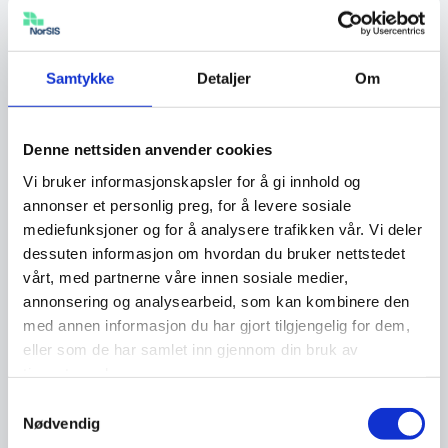
Løsepengeangrep og digital utpressing har
hovedsakelig økonomisk vinning som
Samtykke
Detaljer
Om
målsetting.
Denne nettsiden anvender cookies
Finner løsninger sammen
Vi bruker informasjonskapsler for å gi innhold og
annonser et personlig preg, for å levere sosiale
Løsepengeangrep og digital utpressing har
mediefunksjoner og for å analysere trafikken vår. Vi deler
dessuten informasjon om hvordan du bruker nettstedet
utviklet seg til å bli den mest betydelige cyber-
vårt, med partnerne våre innen sosiale medier,
og informasjonssikkerhetstrusselen over hele
annonsering og analysearbeid, som kan kombinere den
verden i løpet av de siste årene. Det er også
med annen informasjon du har gjort tilgjengelig for dem,
mange eksempler på at både statlige aktører
eller som de har samlet inn gjennom din bruk av
og kriminelle grupper har lykkes med denne
tjenestene deres.
typen angrep. I dagens digitaliserte samfunn vil
Samtykkevalg
dette kunne ha svært negative konsekvenser
Nødvendig