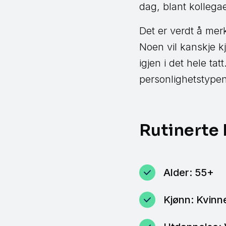
dag, blant kollegae
Det er verdt å merk
Noen vil kanskje k
igjen i det hele ta
personlighetstype
Rutinerte 
Alder: 55+
Kjønn: Kvinn