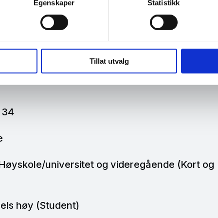
Egenskaper
Statistikk
Tillat utvalg
grid
l 34
e
Høyskole/universitet og videregående (Kort og
dels høy (Student)