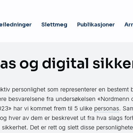
veiledninger
Slettmeg
Publikasjoner
Ar
as og digital sikke
iktiv personlighet som representerer en bestemt 
re besvarelsene fra undersøkelsen «Nordmenn og
023» har vi kommet frem til 5 ulike
personas
. Sam
g hver av dem er beskrevet ut fra hva slags forh
l sikkerhet. Det er rett og slett disse personlighe