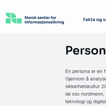
Hopp
til
hovedinnhold
Fakta og 
Person
En persona er en f
Gjennom å analyse
sikkerhetskultur 2
de oss nordmenn, o
teknologi og digita