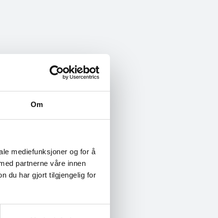
Om
iale mediefunksjoner og for å
 med partnerne våre innen
u har gjort tilgjengelig for