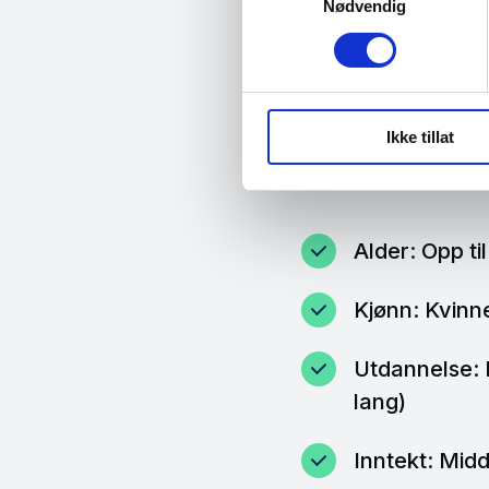
Nødvendig
Hvem er Ellen?
Ikke tillat
Sårbare Si
Alder: Opp ti
Kjønn: Kvinn
Utdannelse: 
lang)
Inntekt: Mid