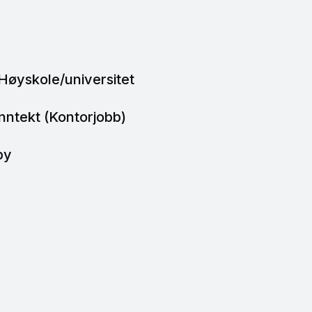
Høyskole/universitet
nntekt (Kontorjobb)
by