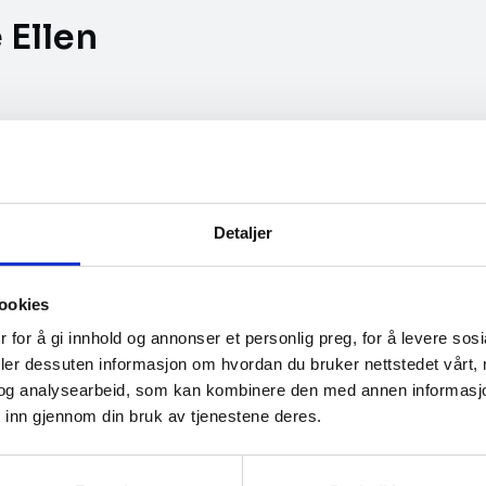
 Ellen
e
Detaljer
Videregående skole
(Arbeidsledig eller fagarbeider)
ookies
 for å gi innhold og annonser et personlig preg, for å levere sos
ndet eller nær liten by
deler dessuten informasjon om hvordan du bruker nettstedet vårt,
og analysearbeid, som kan kombinere den med annen informasjon d
 inn gjennom din bruk av tjenestene deres.