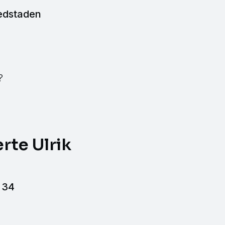
edstaden
?
rte Ulrik
l 34