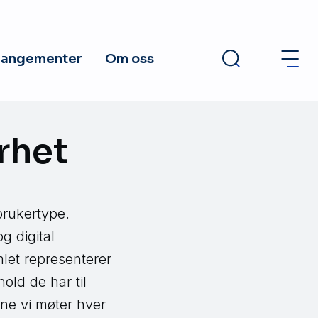
rangementer
Om oss
rhet
brukertype.
 digital
let representerer
old de har til
tene vi møter hver