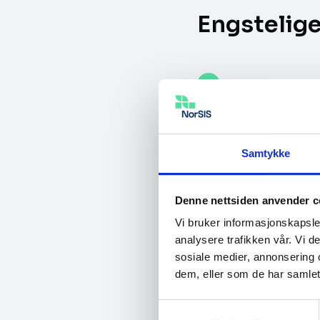
Engstelige
Alder: 35+
Kjønn: Kvinn
Samtykke
Utdannelse: 
Inntekt: Lav 
Denne nettsiden anvender c
Vi bruker informasjonskapsler
Bosted: På la
analysere trafikken vår. Vi 
sosiale medier, annonsering 
dem, eller som de har samlet
Samtykkevalg