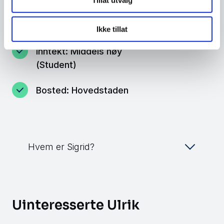
videregående (Kort og
lang)
Ikke tillat
Inntekt: Middels høy
(Student)
Bosted: Hovedstaden
Hvem er Sigrid?
Uinteresserte Ulrik