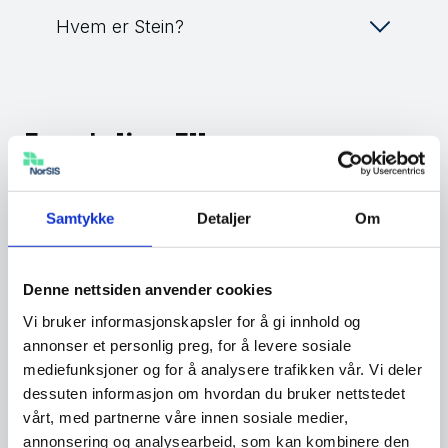
Hvem er Stein?
Engstelige Ellen
Alder: 35+
Samtykke
Detaljer
Om
Kjønn: Kvinne
Denne nettsiden anvender cookies
Utdannelse:
Vi bruker informasjonskapsler for å gi innhold og
Videregående skole
annonser et personlig preg, for å levere sosiale
mediefunksjoner og for å analysere trafikken vår. Vi deler
Inntekt: Lav (Arbeidsledig
dessuten informasjon om hvordan du bruker nettstedet
eller fagarbeider)
vårt, med partnerne våre innen sosiale medier,
annonsering og analysearbeid, som kan kombinere den