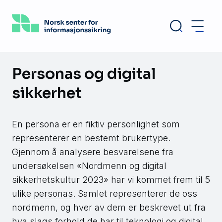
Hopp
til
hovedinnhold
Personas og digital
sikkerhet
En persona er en fiktiv personlighet som
representerer en bestemt brukertype.
Gjennom å analysere besvarelsene fra
undersøkelsen «Nordmenn og digital
sikkerhetskultur 2023» har vi kommet frem til 5
ulike
personas
. Samlet representerer de oss
nordmenn, og hver av dem er beskrevet ut fra
hva slags forhold de har til teknologi og digital