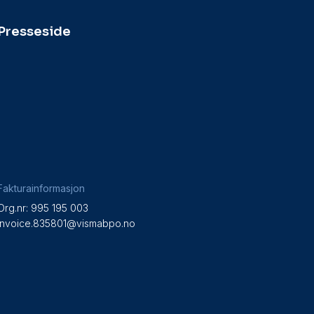
Presseside
Fakturainformasjon
Org.nr: 995 195 003
invoice.835801@vismabpo.no