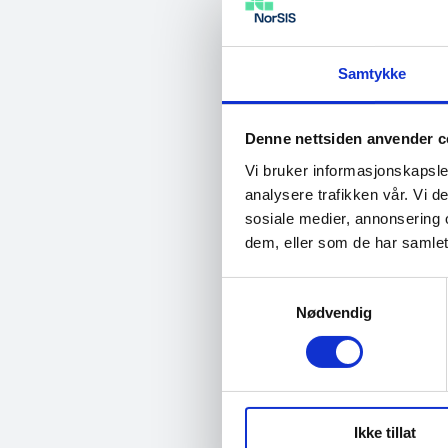
pdf 
Samtykke
No
Denne nettsiden anvender c
20
Vi bruker informasjonskapsler
pdf 
analysere trafikken vår. Vi 
sosiale medier, annonsering 
dem, eller som de har samlet
Samtykkevalg
Th
Nødvendig
20
pdf 
Ikke tillat