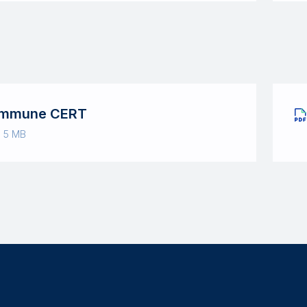
mmune CERT
· 5 MB