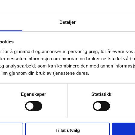
· 4 MB
Detaljer
rdmenn og digital sikkerhetskultur
ookies
17
 for å gi innhold og annonser et personlig preg, for å levere sos
· 2 MB
deler dessuten informasjon om hvordan du bruker nettstedet vårt,
og analysearbeid, som kan kombinere den med annen informasjon d
 inn gjennom din bruk av tjenestene deres.
e Norwegian Cybersecurity Culture
Egenskaper
Statistikk
16
· 4 MB
Tillat utvalg