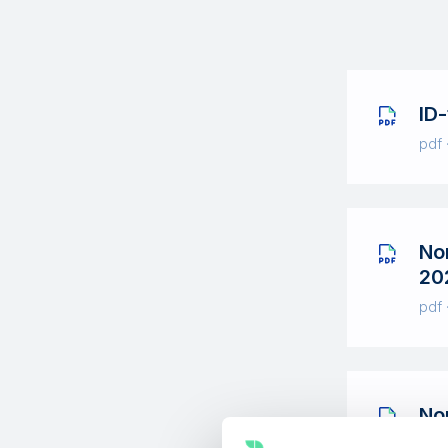
ID
pdf 
No
20
pdf 
No
20