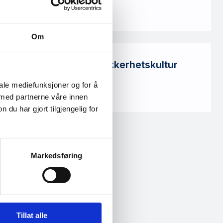
pdf · 24 MB
Om
Ungdom og digital sikkerhetskultur
pdf · 4 MB
iale mediefunksjoner og for å
 med partnerne våre innen
u har gjort tilgjengelig for
Markedsføring
Tillat alle