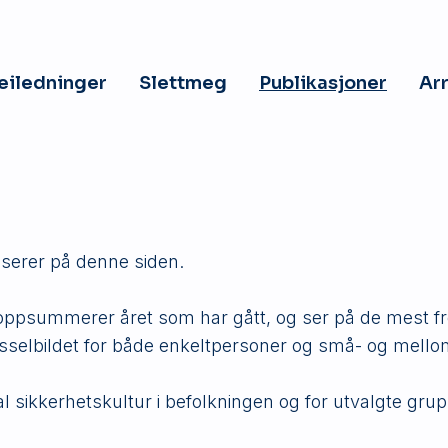
veiledninger
Slettmeg
Publikasjoner
Ar
iserer på denne siden.
e oppsummerer året som har gått, og ser på de mest fr
sselbildet for både enkeltpersoner og små- og mello
l sikkerhetskultur i befolkningen og for utvalgte grup