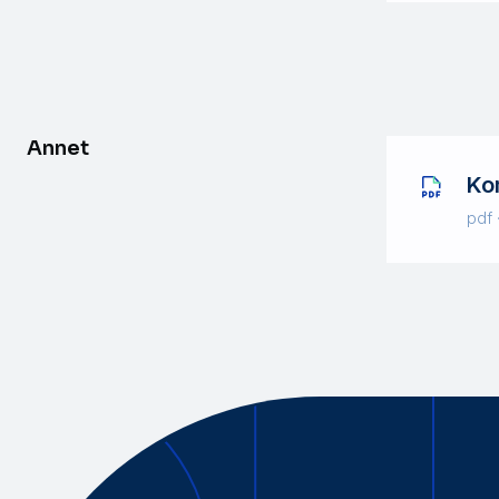
Annet
Ko
pdf 