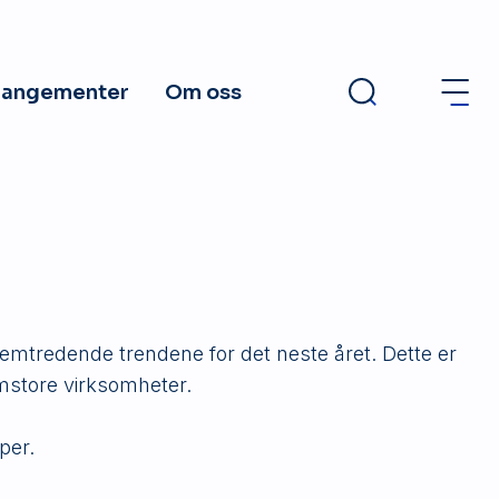
rangementer
Om oss
emtredende trendene for det neste året. Dette er
mstore virksomheter.
per.