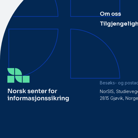
Om oss
Tilgjengelig
Besøks- og posta
NorSIS, Studieveg
2815 Gjøvik, Norg