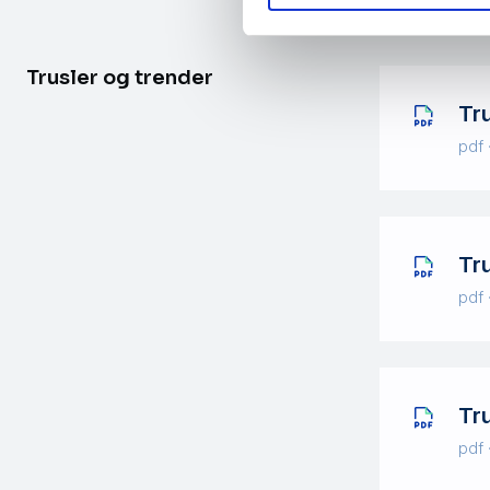
Trusler og trender
Tr
pdf 
Tr
pdf 
Tr
pdf 