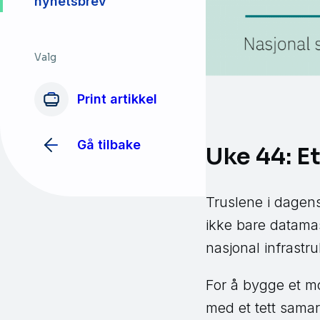
nyhetsbrev
Valg
Print artikkel
Gå tilbake
Uke 44: E
Truslene i dagen
ikke bare datamask
nasjonal infrastr
For å bygge et mo
med et tett sama