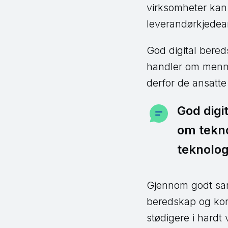
virksomheter kan 
leverandørkjedean
God digital bered
handler om menne
derfor de ansatte
God digi
om tekno
teknolog
Gjennom godt sam
beredskap og kon
stødigere i hardt 