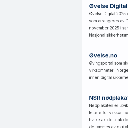
Øvelse Digita
Øvelse Digital 2025 e
som arrangeres av D
november 2025 i sa
Nasjonal sikkerhets
Øvelse.no
Øvingsportal som skal 
virksomheter i Norge
innen digital sikkerhe
NSR nødplakat
Nødplakaten er utvikl
lettere for virksomh
hvilke akutte tiltak 
de rammes av digita