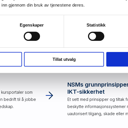
 inn gjennom din bruk av tjenestene deres.
Egenskaper
Statistikk
r
Tillat utvalg
n ressurser som kan hjelpe deg og din bedrift på
NSMs grunnprinsipper
IKT-sikkerhet
g kursportaler som
 bedrift til å jobbe
Et sett med prinsipper og tiltak f
edskap.
beskytte informasjonssystemer 
uautorisert tilgang, skade eller 