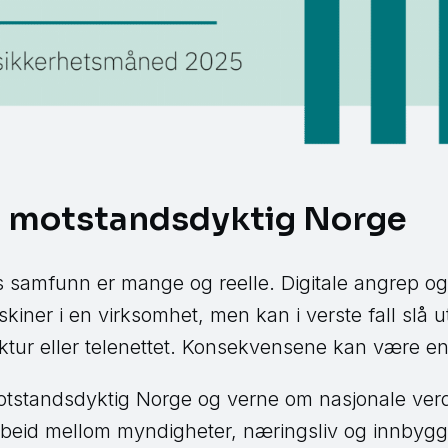
t motstandsdyktig Norge
s samfunn er mange og reelle. Digitale angrep o
iner i en virksomhet, men kan i verste fall slå ut
uktur eller telenettet. Konsekvensene kan være e
tstandsdyktig Norge og verne om nasjonale verdie
rbeid mellom myndigheter, næringsliv og innbygg