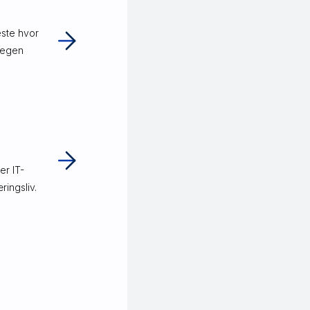
este hvor
 egen
er IT-
ringsliv.