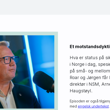
Et motstandsdykt
Hva er status på si
i Norge i dag, spes
på små- og melloms
Roar og Jørgen får
direktør i NSM, Arn
Haugstøyl.
Episoden er også tilgjen
med
engelsk undertekst