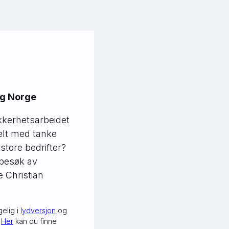
ig Norge
kkerhetsarbeidet
ielt med tanke
tore bedrifter?
 besøk av
e Christian
gelig i
lydversjon
og
.
Her
kan du finne