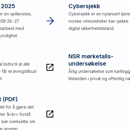
l 2025
Cybersjekk
r en spilløvelse,
Cybersjekk er en nylansert tjen
SB 26.-27.
norske virksomheter kan sjekke
marbeid med
digital sikkerhetstilstand.
myndighet.
NSR mørketalls-
undersøkelse
bidra til at alle
 får et øvingstilbud
Årlig undersøkelse som kartlegg
t.
tilstanden i privat og offentlig næ
 (PDF)
et for å gjøre det
eter å<br> forstå
de bør iverksette om
le angrep.