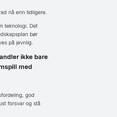
ad nå enn tidligere.
m teknologi. Det
edskapsplan bør
ves på jevnlig.
handler ikke bare
mspill med
fordeling, god
st forsvar og stå