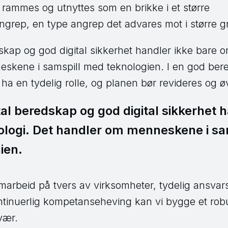
rammes og utnyttes som en brikke i et større
grep, en type angrep det advares mot i større gr
skap og god digital sikkerhet handler ikke bare o
skene i samspill med teknologien. I en god ber
 ha en tydelig rolle, og planen bør revideres og ø
tal beredskap og god digital sikkerhet 
logi. Det handler om menneskene i sa
ien.
arbeid på tvers av virksomheter, tydelig ansvars
tinuerlig kompetanseheving kan vi bygge et robu
vær.