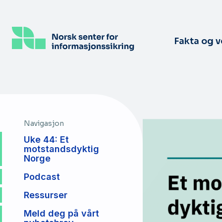
Hopp
til
hovedinnhold
Fakta og 
Navigasjon
Uke 44: Et
motstandsdyktig
Norge
Podcast
Ressurser
Meld deg på vårt