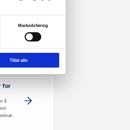
Markedsføring
Tillat alle
 veien.
 for
or å
mot
misbruk.