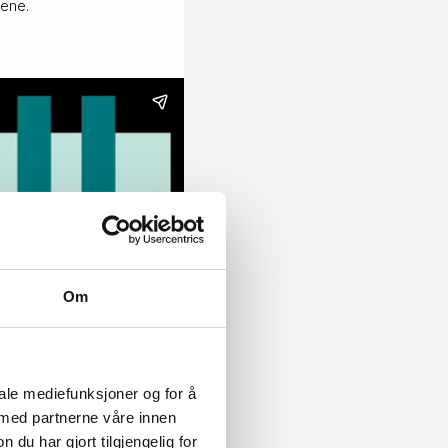
dene.
Om
iale mediefunksjoner og for å
 med partnerne våre innen
u har gjort tilgjengelig for