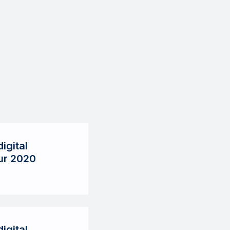
igital
ur 2020
igital