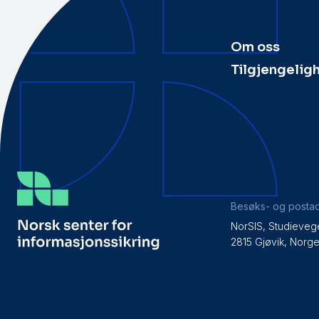
Om oss
Tilgjengelig
Besøks- og posta
NorSIS, Studieveg
2815 Gjøvik, Norg