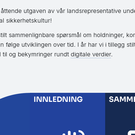
 åttende utgaven av vår landsrepresentative und
l sikkerhetskultur!
 stilt sammenlignbare spørsmål om holdninger, k
an følge utviklingen over tid. I år har vi i tillegg s
 til og bekymringer rundt
digitale verdier
.