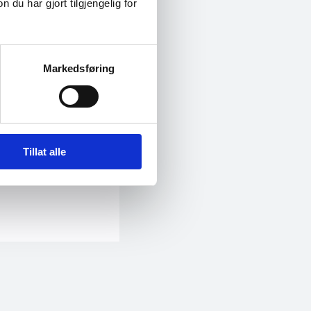
u har gjort tilgjengelig for
 ble det gjennomført 1001
år.
Markedsføring
Tillat alle