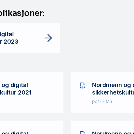
blikasjoner:
gital
ur 2023
og digital
Nordmenn og d
kultur 2021
sikkerhetskult
pdf · 2 MB
og digital
Nordmenn og d