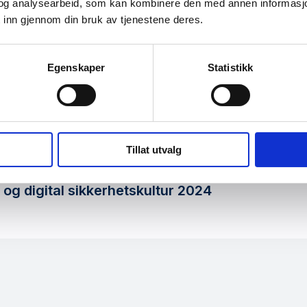
og analysearbeid, som kan kombinere den med annen informasjon d
 inn gjennom din bruk av tjenestene deres.
omført av markedsanalysebyrået
Opinion AS
. I uke 25 og 26 i 2024
tervjuer i et representativt utvalg av befolkningen, i alderen over 18 
Egenskaper
Statistikk
nlig versjon:
Tillat utvalg
g digital sikkerhetskultur 2024