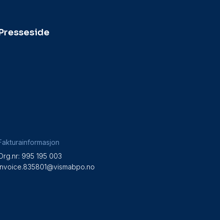
Presseside
Fakturainformasjon
Org.nr: 995 195 003
invoice.835801@vismabpo.no