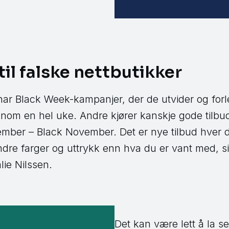
il falske nettbutikker
har Black Week-kampanjer, der de utvider og for
nnom en hel uke. Andre kjører kanskje gode tilb
mber – Black November. Det er nye tilbud hver d
ndre farger og uttrykk enn hva du er vant med, sie
ie Nilssen.
Det kan være lett å la se