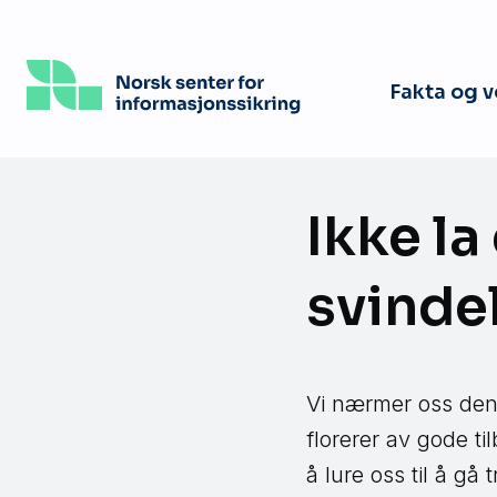
Hopp
til
hovedinnhold
Fakta og 
Ikke la
svinde
Vi nærmer oss den 
florerer av gode ti
å lure oss til å gå 