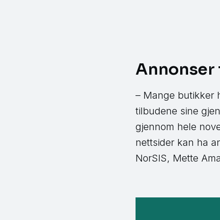
Annonser t
– Mange butikker 
tilbudene sine gje
gjennom hele nove
nettsider kan ha a
NorSIS, Mette Amal