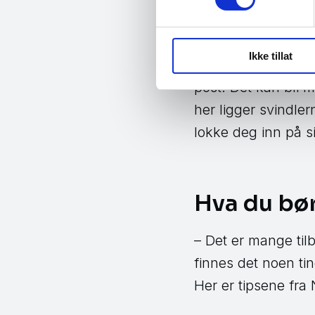
Phishingf
En annen måte svi
Ikke tillat
Nettbutikker du har
post. Det kan bli
her ligger svindler
lokke deg inn på si
Hva du bø
– Det er mange til
finnes det noen ti
Her er tipsene fra