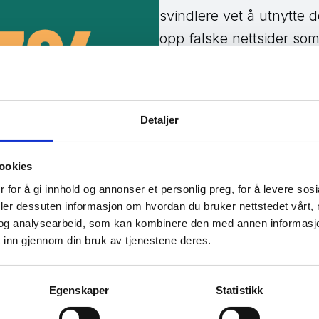
svindlere vet å utnytte 
opp falske nettsider som
originalen, og har som fo
seg handleglade menne
ganger kan slike nettsi
Detaljer
forslag i søk. Andre ga
annonser for slike sider
ookies
besøker, fortsetter Nilss
 for å gi innhold og annonser et personlig preg, for å levere sos
deler dessuten informasjon om hvordan du bruker nettstedet vårt,
og analysearbeid, som kan kombinere den med annen informasjon d
 inn gjennom din bruk av tjenestene deres.
Egenskaper
Statistikk