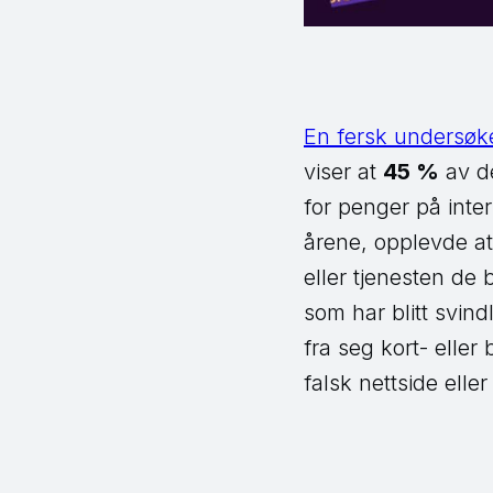
En fersk undersøke
viser at
45 %
av de
for penger på intern
årene, opplevde at
eller tjenesten de 
som har blitt svind
fra seg kort- eller
falsk nettside eller