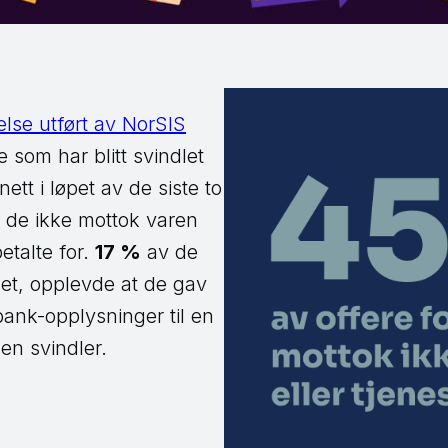
lse utført av NorSIS
 som har blitt svindlet
ett i løpet av de siste to
 de ikke mottok varen
betalte for.
17 %
av de
let, opplevde at de gav
 bank-opplysninger til en
 en svindler.