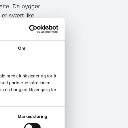
dette. De bygger
 er svært like
rmål å lokke til
sker. – Noen
der dukke opp som
Om
nger kan du se
 på andre sider du
en.
iale mediefunksjoner og for å
 med partnerne våre innen
u har gjort tilgjengelig for
Markedsføring