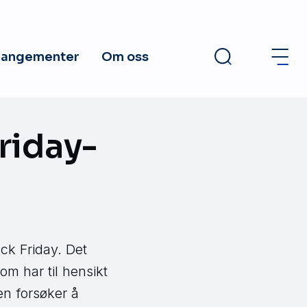
rangementer
Om oss
Friday-
ck Friday. Det
om har til hensikt
ten forsøker å