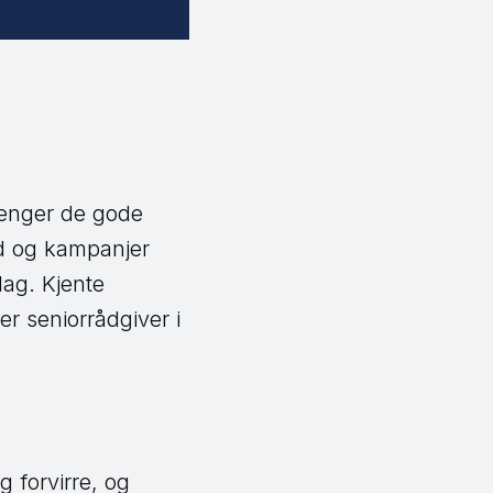
lenger de gode
ud og kampanjer
ag. Kjente
r seniorrådgiver i
g forvirre, og