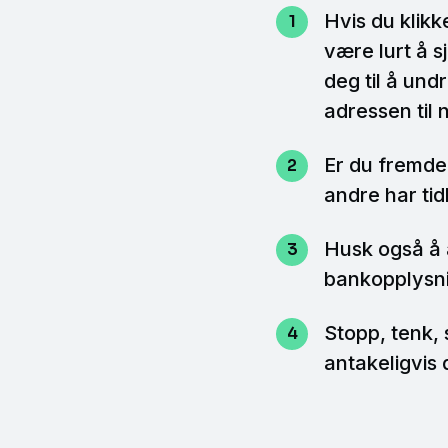
Hvis du klikk
være lurt å s
deg til å und
adressen til 
Er du fremdel
andre har tid
Husk også å a
bankopplysnin
Stopp, tenk, 
antakeligvis 