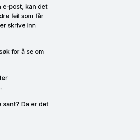
n e-post, kan det
dre feil som får
er skrive inn
søk for å se om
ler
.
e sant? Da er det