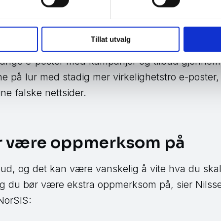
orsøk
ndlere forsøker å ramme deg på, er gjennom e-po
Tillat utvalg
 handlet i før, sender deg kanskje årets Black Fr
 mange e-poster med kampanjer og tilbud gjenno
ne på lur med stadig mer virkelighetstro e-poster,
ne falske nettsider.
r være oppmerksom på
bud, og det kan være vanskelig å vite hva du skal 
ng du bør være ekstra oppmerksom på, sier Nilsse
 NorSIS: