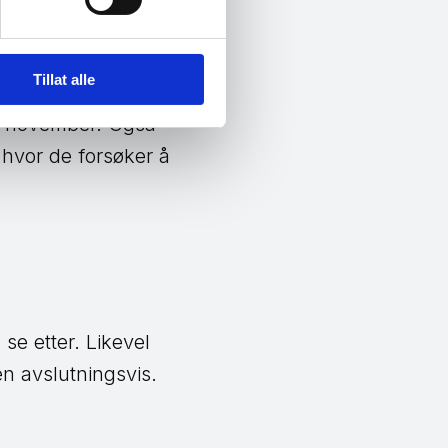
st eller SMS.
Tillat alle
iday-tilbud på e-
m november. Også
 hvor de forsøker å
se etter. Likevel
n avslutningsvis.