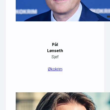
Pål
Lønseth
Sjef
Økokrim