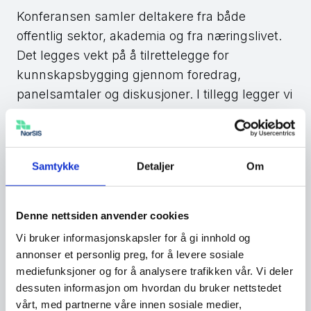
Konferansen samler deltakere fra både
offentlig sektor, akademia og fra næringslivet.
Det legges vekt på å tilrettelegge for
kunnskapsbygging gjennom foredrag,
panelsamtaler og diskusjoner. I tillegg legger vi
til rette for erfaringsutveksling og
nettverksbygging mellom fageksperter og
beslutningstakere.
Samtykke
Detaljer
Om
Program
Denne nettsiden anvender cookies
Vi bruker informasjonskapsler for å gi innhold og
annonser et personlig preg, for å levere sosiale
mediefunksjoner og for å analysere trafikken vår. Vi deler
dessuten informasjon om hvordan du bruker nettstedet
Onsdag 7. juni på Sentralen i Oslo
vårt, med partnerne våre innen sosiale medier,