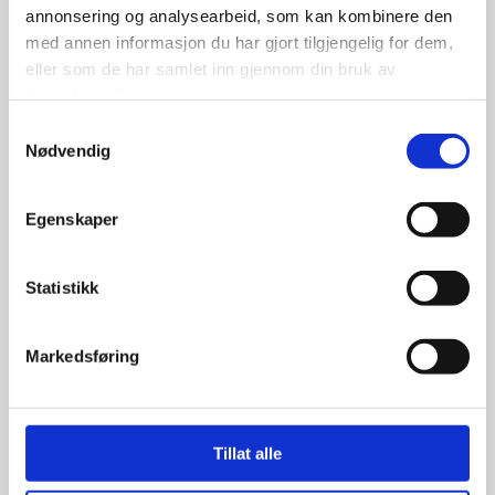
annonsering og analysearbeid, som kan kombinere den
med annen informasjon du har gjort tilgjengelig for dem,
eller som de har samlet inn gjennom din bruk av
Program torsdag 8. juni på Det
tjenestene deres.
Juridiske Fakultet, Universitetet i
Samtykkevalg
Oslo
Nødvendig
Egenskaper
Statistikk
Markedsføring
Tillat alle