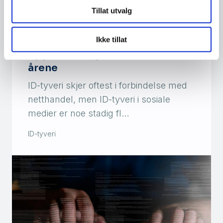
Tillat utvalg
Ikke tillat
Nye tall: 150 000 nordmenn har
opplevd ID-tyveri de siste
årene
ID-tyveri skjer oftest i forbindelse med
netthandel, men ID-tyveri i sosiale
medier er noe stadig fl…
ID-tyveri