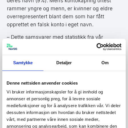
deres navn (9%). Mens kontokapring oftest
rammer yngre og menn, er kvinner og eldre
overrepresentert blant dem som har fått
opprettet en falsk konto i eget navn.
– Dette samsvarer med statistikk fra vår
rådgivningstjeneste Slettmeg.no, der
henvendelser om kontokapring nå utgjør rundt
14 prosent av alle de tusenvis av forespørslene
Samtykke
Detaljer
Om
vi mottar. Det er en altfor vanlig form for ID-
tyveri som kan være svært belastende, men
Denne nettsiden anvender cookies
samtidig kan forebygges med enkle tiltak, sier
Vi bruker informasjonskapsler for å gi innhold og
Reiner-Holm.
annonser et personlig preg, for å levere sosiale
Når kriminelle kaprer eller oppretter falske
mediefunksjoner og for å analysere trafikken vår. Vi deler
dessuten informasjon om hvordan du bruker nettstedet
kontoer, er det ofte starten på ID-tyveri og
vårt, med partnerne våre innen sosiale medier,
økonomisk svindel. Den stjålne identiteten
annonsering og analysearbeid, som kan kombinere den