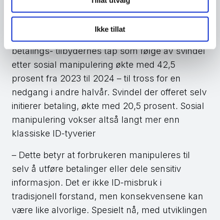
Tillat utvalg
økende utfordring
Ikke tillat
Tall fra Finanstilsynet viser at svindel basert på
betalings- tilbydernes tap som følge av svindel
etter sosial manipulering økte med 42,5
prosent fra 2023 til 2024 – til tross for en
nedgang i andre halvår. Svindel der offeret selv
initierer betaling, økte med 20,5 prosent. Sosial
manipulering vokser altså langt mer enn
klassiske ID-tyverier
– Dette betyr at forbrukeren manipuleres til
selv å utføre betalinger eller dele sensitiv
informasjon. Det er ikke ID-misbruk i
tradisjonell forstand, men konsekvensene kan
være like alvorlige. Spesielt nå, med utviklingen