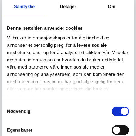
passord skulle havne i hendene til
Samtykke
Detaljer
Om
uvedkommende.
Denne nettsiden anvender cookies
For å gjøre det enklere å huske kan det være
en idé å bruke fraser eller hele setninger som
Vi bruker informasjonskapsler for å gi innhold og
annonser et personlig preg, for å levere sosiale
passord. Setninger inneholder naturlig
mediefunksjoner og for å analysere trafikken vår. Vi deler
mellomrom og symboler, noe som gjør
dessuten informasjon om hvordan du bruker nettstedet
passordet sterkere. I tillegg er det mye enklere
vårt, med partnerne våre innen sosiale medier,
å huske en setning enn vilkårlige
annonsering og analysearbeid, som kan kombinere den
kombinasjoner av bokstaver og tall. Bare pass
med annen informasjon du har gjort tilgjengelig for dem,
på å unngå bruk av ord eller referanser som
eller som de har samlet inn gjennom din bruk av
tjenestene deres.
linker direkte til den tjenesten passordet skal
Samtykkevalg
brukes til.
Nødvendig
Egenskaper