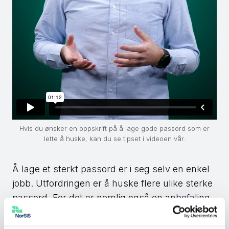
Hvis du ønsker en oppskrift på å lage gode passord som er
lette å huske, kan du se tipset i videoen vår.
Å lage et sterkt passord er i seg selv en enkel
jobb. Utfordringen er å huske flere ulike sterke
passord. For det er nemlig også en anbefaling
å ha et unikt passord til hvert sted man skal
logge inn. Det minimerer skaden dersom et