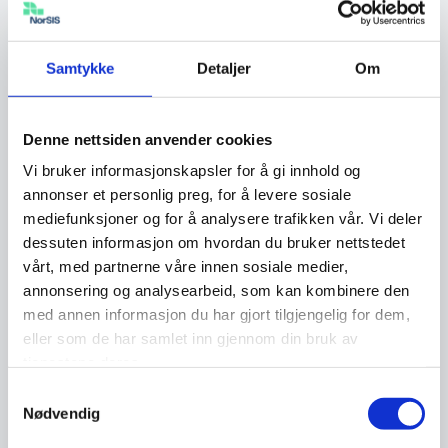
gjøre noe. For eksempel kan det dukke opp
varsler på skjermen når du surfer om at det er
Samtykke
Detaljer
Om
oppdaget virus på maskinen eller mobilen din.
For å bli kvitt problemet må du installere et
falskt antivirusprogram. Svindlere bruker også
Denne nettsiden anvender cookies
ofte frykt for å skape en følelse av dårlig tid og
Vi bruker informasjonskapsler for å gi innhold og
hastverk. Poenget med å gi deg en følelse av
annonser et personlig preg, for å levere sosiale
mediefunksjoner og for å analysere trafikken vår. Vi deler
hast er å distrahere deg fra “Stopp – Tenk –
dessuten informasjon om hvordan du bruker nettstedet
Klikk”-tankegangen. Svindleren vil få deg til å
vårt, med partnerne våre innen sosiale medier,
handle før du rekker å tenke deg om og
annonsering og analysearbeid, som kan kombinere den
dobbeltsjekker informasjonen du er gitt. På den
med annen informasjon du har gjort tilgjengelig for dem,
måten blir sannsynlighet for vinst blir større.
eller som de har samlet inn gjennom din bruk av
tjenestene deres.
Samtykkevalg
Tillit
Nødvendig