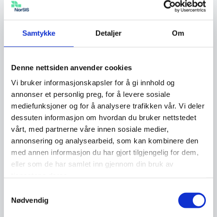
gjøre noe. For eksempel kan det dukke opp
varsler på skjermen når du surfer om at det er
Samtykke
Detaljer
Om
oppdaget virus på maskinen eller mobilen din.
For å bli kvitt problemet må du installere et
falskt antivirusprogram. Svindlere bruker også
Denne nettsiden anvender cookies
ofte frykt for å skape en følelse av dårlig tid og
Vi bruker informasjonskapsler for å gi innhold og
hastverk. Poenget med å gi deg en følelse av
annonser et personlig preg, for å levere sosiale
mediefunksjoner og for å analysere trafikken vår. Vi deler
hast er å distrahere deg fra “Stopp – Tenk –
dessuten informasjon om hvordan du bruker nettstedet
Klikk”-tankegangen. Svindleren vil få deg til å
vårt, med partnerne våre innen sosiale medier,
handle før du rekker å tenke deg om og
annonsering og analysearbeid, som kan kombinere den
dobbeltsjekker informasjonen du er gitt. På den
med annen informasjon du har gjort tilgjengelig for dem,
måten blir sannsynlighet for vinst blir større.
eller som de har samlet inn gjennom din bruk av
tjenestene deres.
Samtykkevalg
Tillit
Nødvendig