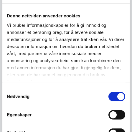
De fleste av oss har mange brukerkontoer på
ulike apper og nettsteder, og det kan være
Denne nettsiden anvender cookies
veldig utfordrende å huske alle passordene.
Vi bruker informasjonskapsler for å gi innhold og
Spesielt når anbefalingene er å ha gode og
annonser et personlig preg, for å levere sosiale
unike passord på hver brukerkonto.
mediefunksjoner og for å analysere trafikken vår. Vi deler
dessuten informasjon om hvordan du bruker nettstedet
Et alternativ til å ha en passordbank er at du
vårt, med partnerne våre innen sosiale medier,
skriver ned passordene dine og oppbevarer
annonsering og analysearbeid, som kan kombinere den
dem et trygt sted. Dersom det ikke er et godt
med annen informasjon du har gjort tilgjengelig for dem,
alternativ for deg, kan du vurdere en
eller som de har samlet inn gjennom din bruk av
tjenestene deres.
passordbank. Da slipper du å huske passord,
og du får hjelp til å lage gode og unike passord,
Samtykkevalg
Nødvendig
slik som anbefalingene sier.
Egenskaper
Hva bør jeg tenke på før jeg