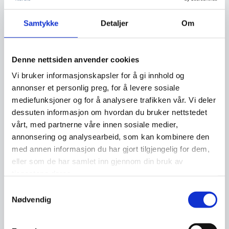
Samtykke
Detaljer
Om
Hva bør man tenke over?
KI-tjenestene kan være et nyttig verktøy i flere
Denne nettsiden anvender cookies
ulike sammenhenger, og det kan fungere som
Vi bruker informasjonskapsler for å gi innhold og
et godt støtteverktøy i hverdagen. Det er
annonser et personlig preg, for å levere sosiale
derimot viktig å være klar over at tjenestene
mediefunksjoner og for å analysere trafikken vår. Vi deler
ikke alltid vil gi deg nøyaktige svar. Å være
dessuten informasjon om hvordan du bruker nettstedet
kildekritisk gjelder derfor selv om det er kunstig
vårt, med partnerne våre innen sosiale medier,
annonsering og analysearbeid, som kan kombinere den
intelligens som gir deg informasjonen. Kunstig
med annen informasjon du har gjort tilgjengelig for dem,
intelligens kan heller ikke fungere som en
eller som de har samlet inn gjennom din bruk av
erstatning for en menneskelig samtalepartner,
tjenestene deres.
da teknologien ikke har følelser og empati slik
Samtykkevalg
et menneske har.
Nødvendig
Samtidig er det viktig å opprettholde godt