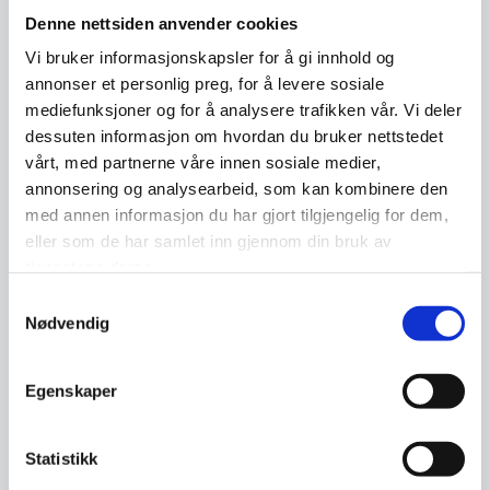
Denne nettsiden anvender cookies
Facebook-profilen, spesielt for de som
ikke er vennene dine. …
Vi bruker informasjonskapsler for å gi innhold og
annonser et personlig preg, for å levere sosiale
mediefunksjoner og for å analysere trafikken vår. Vi deler
dessuten informasjon om hvordan du bruker nettstedet
vårt, med partnerne våre innen sosiale medier,
annonsering og analysearbeid, som kan kombinere den
med annen informasjon du har gjort tilgjengelig for dem,
eller som de har samlet inn gjennom din bruk av
tjenestene deres.
Samtykkevalg
Nødvendig
Egenskaper
Slik rapporterer du falske
kontoer på Facebook
Statistikk
Noen ganger kan du oppleve at en