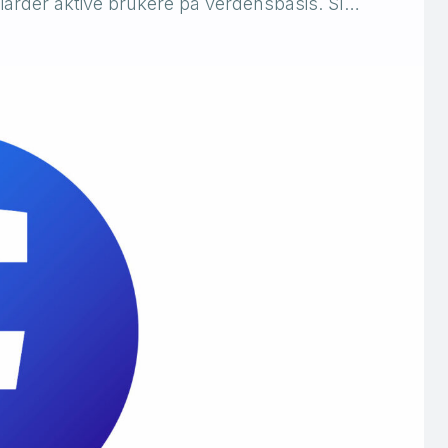
iarder aktive brukere på verdensbasis. Sl…