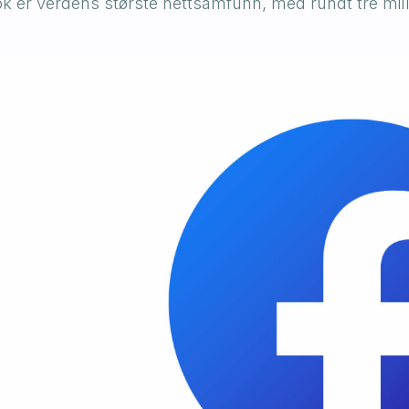
k er verdens største nettsamfunn, med rundt tre mill