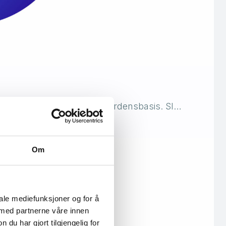
iarder aktive brukere på verdensbasis. Sl…
Om
iale mediefunksjoner og for å
 med partnerne våre innen
u har gjort tilgjengelig for