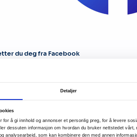
letter du deg fra Facebook
k er verdens største nettsamfunn, med rundt tre mill
Detaljer
ookies
 for å gi innhold og annonser et personlig preg, for å levere sos
deler dessuten informasjon om hvordan du bruker nettstedet vårt,
og analysearbeid, som kan kombinere den med annen informasjon d