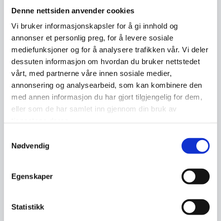
Denne nettsiden anvender cookies
Facebook-profilen, spesielt for de som
ikke er vennene dine. …
Vi bruker informasjonskapsler for å gi innhold og
annonser et personlig preg, for å levere sosiale
mediefunksjoner og for å analysere trafikken vår. Vi deler
dessuten informasjon om hvordan du bruker nettstedet
vårt, med partnerne våre innen sosiale medier,
annonsering og analysearbeid, som kan kombinere den
med annen informasjon du har gjort tilgjengelig for dem,
eller som de har samlet inn gjennom din bruk av
tjenestene deres.
Samtykkevalg
Nødvendig
Egenskaper
Slik rapporterer du falske
kontoer på Facebook
Statistikk
Noen ganger kan du oppleve at en