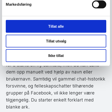
Markedsføring
du vil fortsette å bruke Facebook og
Messenger sammen sånn som før eller ikke.
Hvis ikke, kan du opprette en ny og uavhengig
Messenger-konto.
Tillat alle
Ønsker du å opprette en ny Messenger-konto,
Tillat utvalg
kan det være greit å vite at brukeropplevelsen
vil bli litt annerledes. For eksempel vil du ikke
Ikke tillat
lenger kunne søke opp venner fra Facebook
for å starte en ny samtale, men du kan søke
dem opp manuelt ved hjelp av navn eller
brukernavn. Samtidig vil gammel chat-historikk
forsvinne, og felleskapschatter tilhørende
grupper på Facebook, vil ikke lenger være
tilgjengelig. Du starter enkelt forklart med
blanke ark.