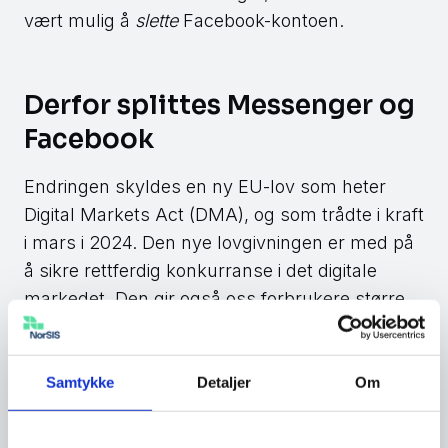
vært mulig å
slette
Facebook-kontoen.
Derfor splittes Messenger og
Facebook
Endringen skyldes en ny EU-lov som heter
Digital Markets Act (DMA), og som trådte i kraft
i mars i 2024. Den nye lovgivningen er med på
å sikre rettferdig konkurranse i det digitale
markedet. Den gir også oss forbrukere større
valgfrihet.
Loven vil føre til endringer hos mange av de
Samtykke
Detaljer
Om
største og sterkeste digitale plattformene, som
for eksempel Amazon, Apple, Meta og