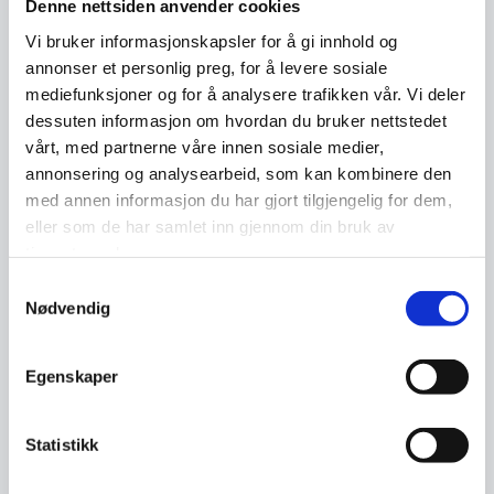
Microsoft. DMA vil pålegge disse
Denne nettsiden anvender cookies
virksomhetene både plikter og forbud som vil
Vi bruker informasjonskapsler for å gi innhold og
kunne endre brukeropplevelsen for oss
annonser et personlig preg, for å levere sosiale
mediefunksjoner og for å analysere trafikken vår. Vi deler
forbrukere.
dessuten informasjon om hvordan du bruker nettstedet
Som en følge av dette har Meta åpnet opp for
vårt, med partnerne våre innen sosiale medier,
annonsering og analysearbeid, som kan kombinere den
at alle brukere i EU, EØS og Sveits får flere valg
med annen informasjon du har gjort tilgjengelig for dem,
om hvordan de ønsker å bruke tjenestene
eller som de har samlet inn gjennom din bruk av
deres.
tjenestene deres.
Samtykkevalg
Nødvendig
Hvilke muligheter har du per
mars 2024?
Egenskaper
Det Meta nå gir deg muligheten til, er å bruke
Statistikk
Messenger uten at den må være knyttet til en
Facebook-konto. Du velger helt enkelt selv om