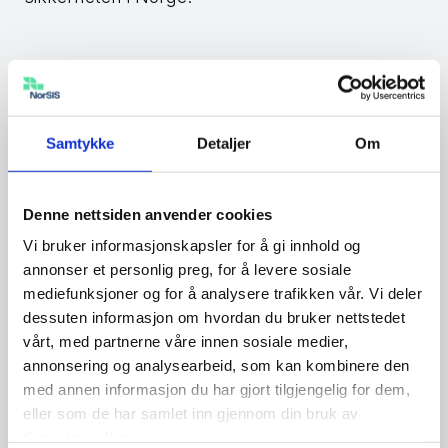
Bank- og kredittkortmisbruk
blant de største
bekymringene
Samtykke
Detaljer
Om
Mens frykten for virusangrep har vært relativt
Denne nettsiden anvender cookies
stabil de siste årene, har bekymringer knyttet
Vi bruker informasjonskapsler for å gi innhold og
til misbruk av egne bank- eller kredittkort på
annonser et personlig preg, for å levere sosiale
nett økt markant – fra 32 prosent i 2020 til 57
mediefunksjoner og for å analysere trafikken vår. Vi deler
prosent i 2025. Selv om den i år gikk noe ned
dessuten informasjon om hvordan du bruker nettstedet
fra toppen i fjor (61 prosent), er dette fremdeles
vårt, med partnerne våre innen sosiale medier,
den nest største digitale frykten nordmenn har
annonsering og analysearbeid, som kan kombinere den
med annen informasjon du har gjort tilgjengelig for dem,
på nett. Det er klart flere kvinner enn menn
eller som de har samlet inn gjennom din bruk av
som er bekymret for kortmisbruk (64 mot 51
tjenestene deres.