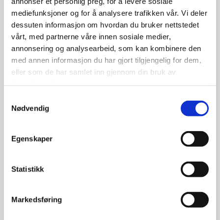
annonser et personlig preg, for å levere sosiale
Grethe Østby fra NTNU komme inn på
mediefunksjoner og for å analysere trafikken vår. Vi deler
hendelseshåndteringen og læringspunkter
dessuten informasjon om hvordan du bruker nettstedet
som bidra til å styrke alle virksomheters evne
vårt, med partnerne våre innen sosiale medier,
til å kunne håndtere digitale angrep og -
annonsering og analysearbeid, som kan kombinere den
hendelser.
med annen informasjon du har gjort tilgjengelig for dem,
eller som de har samlet inn gjennom din bruk av
tjenestene deres.
Samtykkevalg
Nødvendig
11:20 Pause
Egenskaper
Statistikk
Markedsføring