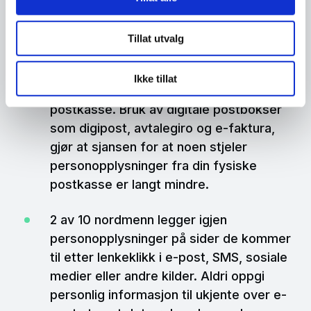
gjenpartsbrev ved kredittsjekk. Dette
kan være et tidlig tegn på at noen
Tillat utvalg
benytter din id for å ta opp lån.
Ikke tillat
3 av 4 nordmenn har ikke digital
postkasse. Bruk av digitale postbokser
som digipost, avtalegiro og e-faktura,
gjør at sjansen for at noen stjeler
personopplysninger fra din fysiske
postkasse er langt mindre.
2 av 10 nordmenn legger igjen
personopplysninger på sider de kommer
til etter lenkeklikk i e-post, SMS, sosiale
medier eller andre kilder. Aldri oppgi
personlig informasjon til ukjente over e-