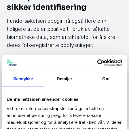
sikker identifisering
I undersøkelsen oppgir nå også flere enn
tidligere at de er positive til bruk av såkalte
biometriske data, som ansiktsfoto, for å sikre
deres folkeregistrerte opplysninger.
– En mulig løsning vi ser nærmere på er å
kunne bruke biometri for å lage en sikker
kobling mellom deg og ditt folkeregistrerte
Samtykke
Detaljer
Om
fødsels- eller d-nummer, din digitale identitet
og ditt ID-kort. Det sikrer at man handler med
rett person, , sier Henriksen.
Denne nettsiden anvender cookies
Vi bruker informasjonskapsler for å gi innhold og
annonser et personlig preg, for å levere sosiale
5 fakta og tips for å
mediefunksjoner og for å analysere trafikken vår. Vi deler
dessuten informasjon om hvordan du bruker nettstedet